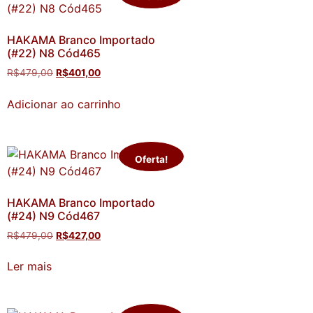
HAKAMA Branco Importado
(#22) N8 Cód465
R$
479,00
R$
401,00
Adicionar ao carrinho
Oferta!
HAKAMA Branco Importado
(#24) N9 Cód467
R$
479,00
R$
427,00
Ler mais