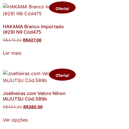
Oferta!
HAKAMA Branco Importado
(#29) N9 Cód475
R$
479,00
R$
427,00
Ler mais
Oferta!
Joelheiras com Velcro Nihon
IAIJUTSU Cód.589b
R$
464,00
R$
380,00
Ver opções