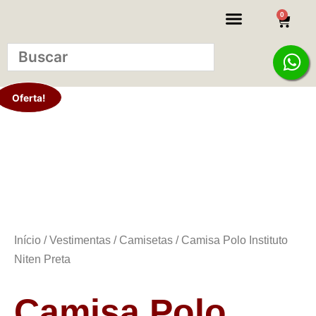
0
KITS INICIANTE
Oferta!
Início
/
Vestimentas
/
Camisetas
/ Camisa Polo Instituto
Niten Preta
Camisa Polo