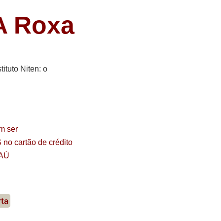
 Roxa
ituto Niten: o
m ser
S
no cartão de crédito
AÚ
rta