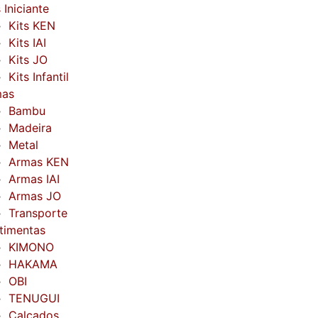
 Iniciante
Kits KEN
Kits IAI
Kits JO
Kits Infantil
mas
Bambu
Madeira
Metal
Armas KEN
Armas IAI
Armas JO
Transporte
timentas
KIMONO
HAKAMA
OBI
TENUGUI
Calçados