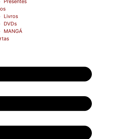
Presentes
ros
Livros
DVDs
MANGÁ
rtas