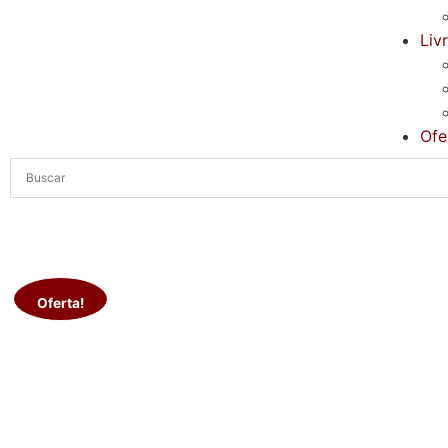
Liv
Ofe
Oferta!