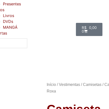
Presentes
ros
Livros
DVDs
MANGÁ
R$
0,00
0
rtas
Início
/
Vestimentas
/
Camisetas
/ C
Roxa