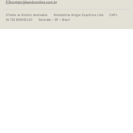
contato@kendoonline.com.br
©Todos os direitos reservados Kendoonline Artigos Esportivos Ltda CNPJ
04.752.858/0001-63 Sorocaba – SP – Brasil