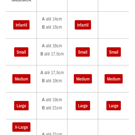
A
até 14cm
Infantil
Infantil
B
até 15cm
A
até 16cm
Small
Small
Small
B
até 17,5cm
A
até 17,5cm
Medium
Medium
Medium
B
até 19cm
A
até 19cm
Large
Large
Large
B
até 21cm
X-Large
A
até 21cm