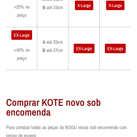
X-Large
X-Large
+20% no
B
até 23cm
preço
EX-Large
A
até 25cm
EX-Large
EX-Large
+40% no
B
até 27cm
preço
Comprar KOTE novo sob
encomenda
Para comprar todas as peças do BOGU novas sob encomenda com
tempo de espera: