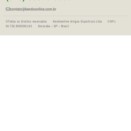
contato@kendoonline.com.br
©Todos os direitos reservados Kendoonline Artigos Esportivos Ltda CNPJ
04.752.858/0001-63 Sorocaba – SP – Brasil