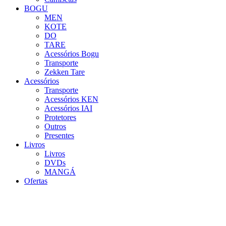
BOGU
MEN
KOTE
DO
TARE
Acessórios Bogu
Transporte
Zekken Tare
Acessórios
Transporte
Acessórios KEN
Acessórios IAI
Protetores
Outros
Presentes
Livros
Livros
DVDs
MANGÁ
Ofertas