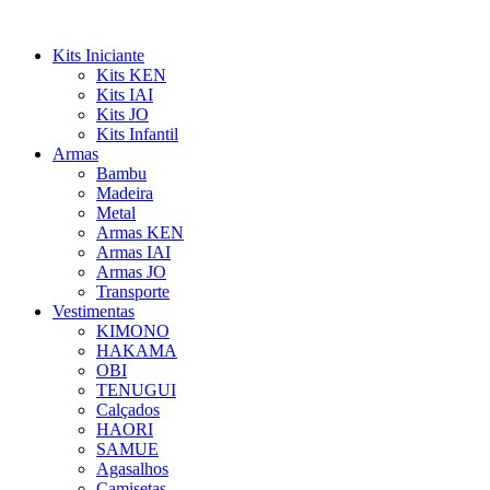
Ir
para
Kits Iniciante
o
Kits KEN
conteúdo
Kits IAI
Kits JO
Kits Infantil
Armas
Bambu
Madeira
Metal
Armas KEN
Armas IAI
Armas JO
Transporte
Vestimentas
KIMONO
HAKAMA
OBI
TENUGUI
Calçados
HAORI
SAMUE
Agasalhos
Camisetas