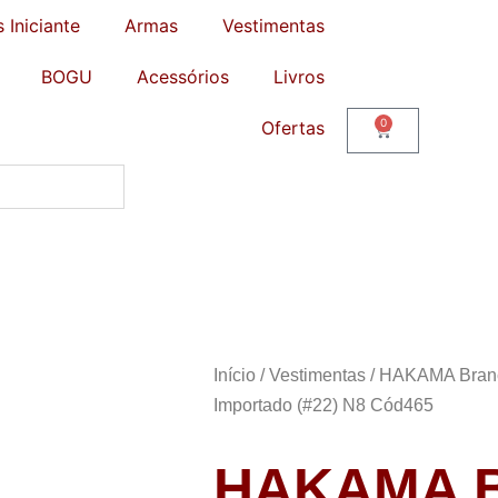
s Iniciante
Armas
Vestimentas
BOGU
Acessórios
Livros
0
Ofertas
Início
/
Vestimentas
/
HAKAMA Bran
Importado (#22) N8 Cód465
HAKAMA B