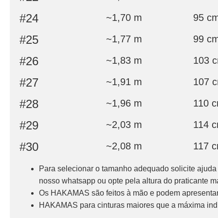
#24
~1,70 m
95 c
#25
~1,77 m
99 c
#26
~1,83 m
103 
#27
~1,91 m
107 
#28
~1,96 m
110 
#29
~2,03 m
114 
#30
~2,08 m
117 
Para selecionar o tamanho adequado solicite ajuda 
nosso whatsapp ou opte pela altura do praticante m
Os HAKAMAS são feitos à mão e podem apresentar
HAKAMAS para cinturas maiores que a máxima indi