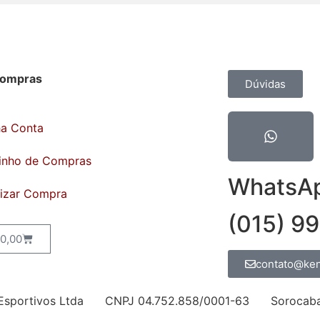
Compras
Contato
Dúvidas
ha Conta
inho de Compras
WhatsA
lizar Compra
(015) 9
0,00
contato@ken
 Esportivos Ltda CNPJ 04.752.858/0001-63 Sorocaba –