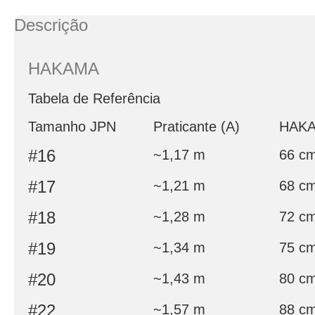
Descrição
HAKAMA
Tabela de Referência
Tamanho JPN
Praticante (A)
HAKA
#16
~1,17 m
66 c
#17
~1,21 m
68 c
#18
~1,28 m
72 c
#19
~1,34 m
75 c
#20
~1,43 m
80 c
#22
~1,57 m
88 c