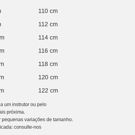
m
110 cm
m
112 cm
cm
114 cm
cm
116 cm
cm
118 cm
cm
120 cm
cm
122 cm
a um instrutor ou pelo
ais próxima.
 pequenas variações de tamanho.
cada: consulte-nos