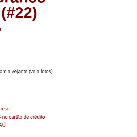
(#22)
5
 alvejante (veja fotos)
m ser
S
no cartão de crédito
AÚ