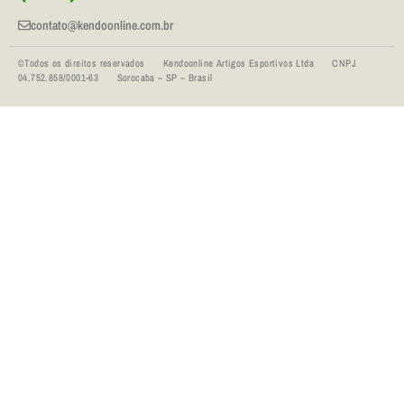
contato@kendoonline.com.br
©Todos os direitos reservados Kendoonline Artigos Esportivos Ltda CNPJ
04.752.858/0001-63 Sorocaba – SP – Brasil