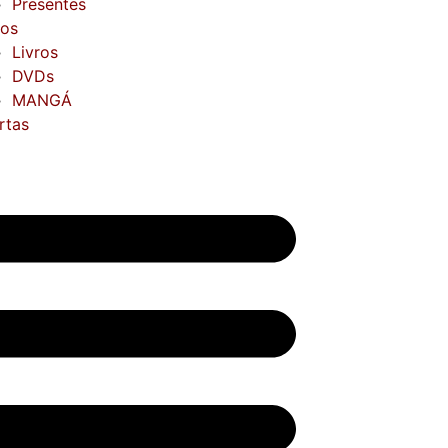
Presentes
ros
Livros
DVDs
MANGÁ
rtas