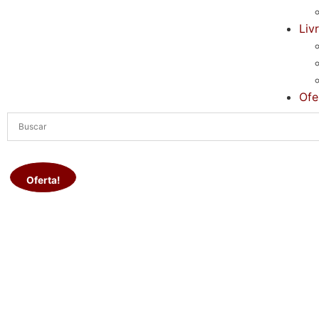
Liv
Ofe
Oferta!