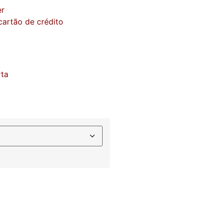
er
artão de crédito
rta