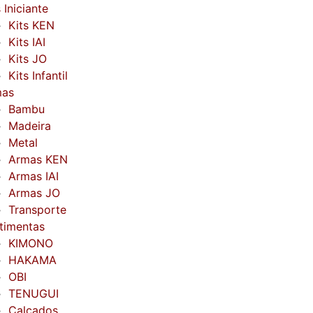
 Iniciante
Kits KEN
Kits IAI
Kits JO
Kits Infantil
mas
Bambu
Madeira
Metal
Armas KEN
Armas IAI
Armas JO
Transporte
timentas
KIMONO
HAKAMA
OBI
TENUGUI
Calçados