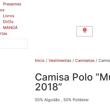
Presentes
ros
Livros
DVDs
MANGÁ
0
rtas
Início
/
Vestimentas
/
Camisetas
/ Camis
Camisa Polo “M
2018”
50% Algodão , 50% Poliéster