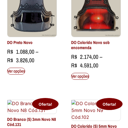
DO Preto Novo
DO Colorido Novo sob
encomenda
R$
1.088,00
–
R$
2.174,00
–
R$
3.826,00
R$
4.591,00
Ver opções
Ver opções
Oferta!
Oferta!
DO Branco (S) 3mm Novo N8
Cód.131
DO Colorido (S) 5mm Novo