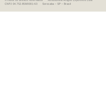
©Todos os direitos reservados Kendoonline Artigos Esportivos Ltda
CNPJ 04.752.858/0001-63 Sorocaba – SP – Brasil