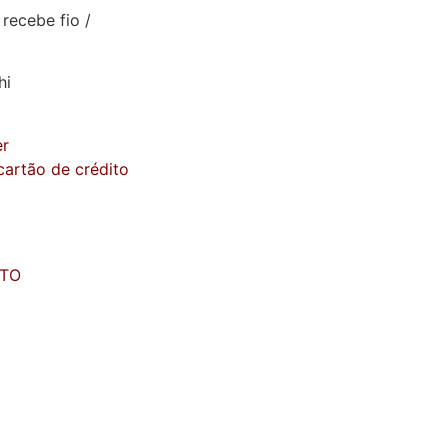
recebe fio /
hi
er
artão de crédito
TO