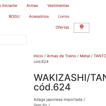
s Iniciante
Armas
Vestimentas
BOGU
Acessórios
Livros
0
Ofertas
Início
/
Armas de Treino
/
Metal
/
TANT
cód.624
WAKIZASHI/TA
cód.624
Adaga japonesa importada /
Sem fio /