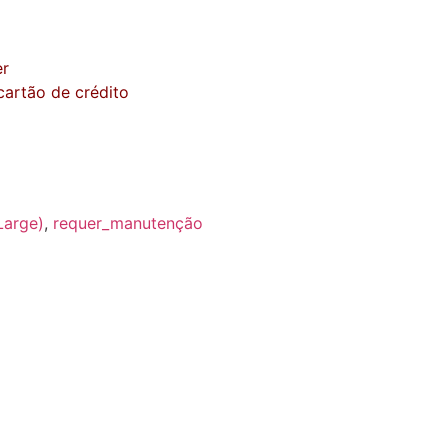
er
artão de crédito
Large)
,
requer_manutenção