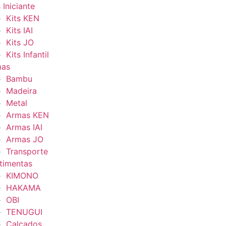
 Iniciante
Kits KEN
Kits IAI
Kits JO
Kits Infantil
mas
Bambu
Madeira
Metal
Armas KEN
Armas IAI
Armas JO
Transporte
timentas
KIMONO
HAKAMA
OBI
TENUGUI
Calçados