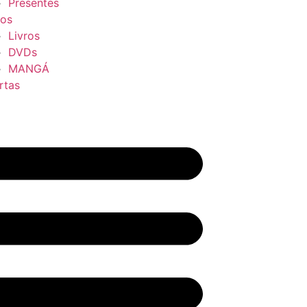
Presentes
ros
Livros
DVDs
MANGÁ
rtas