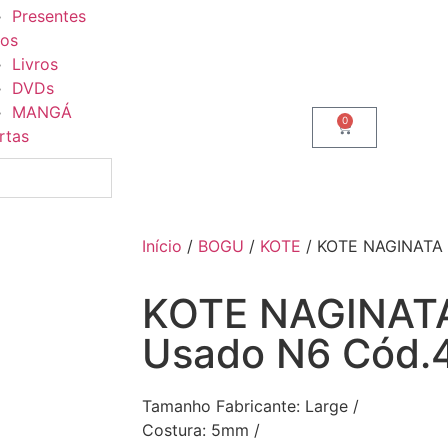
Presentes
ros
Livros
DVDs
MANGÁ
0
rtas
Início
/
BOGU
/
KOTE
/ KOTE NAGINATA 
KOTE NAGINATA
Usado N6 Cód.
Tamanho Fabricante: Large /
Costura: 5mm /