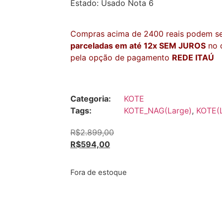
Estado: Usado Nota 6
Compras acima de 2400 reais podem s
parceladas em até 12x SEM JUROS
no c
pela opção de pagamento
REDE ITAÚ
Categoria:
KOTE
Tags:
KOTE_NAG(Large)
,
KOTE(
R$
2.899,00
R$
594,00
Fora de estoque