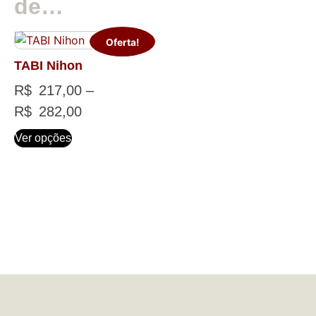
de…
Oferta!
TABI Nihon
R$
217,00
–
R$
282,00
Ver opções