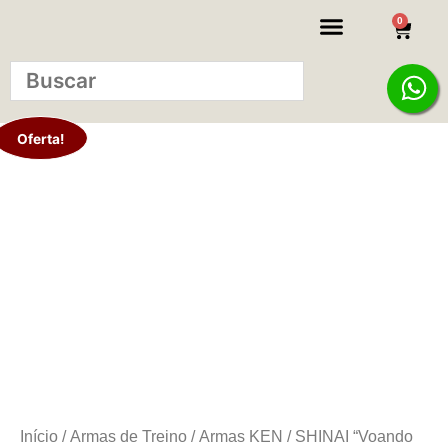
0
KITS INICIANTE
Oferta!
Início
/
Armas de Treino
/
Armas KEN
/ SHINAI “Voando