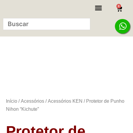
0
KITS INICIANTE
Início
/
Acessórios
/
Acessórios KEN
/ Protetor de Punho
Nihon “Kichute”
Protetor de