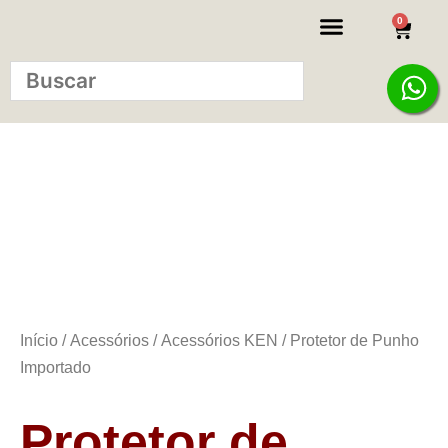
0
KITS INICIANTE
Início
/
Acessórios
/
Acessórios KEN
/ Protetor de Punho
Importado
Protetor de