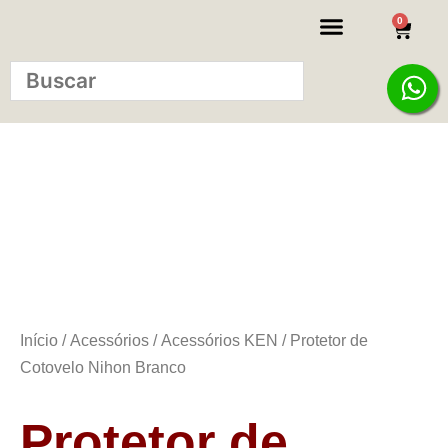
0
KITS INICIANTE
Início
/
Acessórios
/
Acessórios KEN
/ Protetor de
Cotovelo Nihon Branco
Protetor de