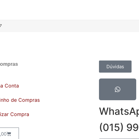
7
Compras
Contato
Dúvidas
ha Conta
inho de Compras
WhatsA
lizar Compra
(015) 9
,00