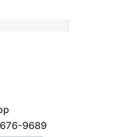
pp
9676-9689