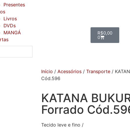
Presentes
ros
Livros
DVDs
MANGÁ
R$
0,00
0
rtas
Início
/
Acessórios
/
Transporte
/ KATAN
Cód.596
KATANA BUKUR
Forrado Cód.59
Tecido leve e fino /