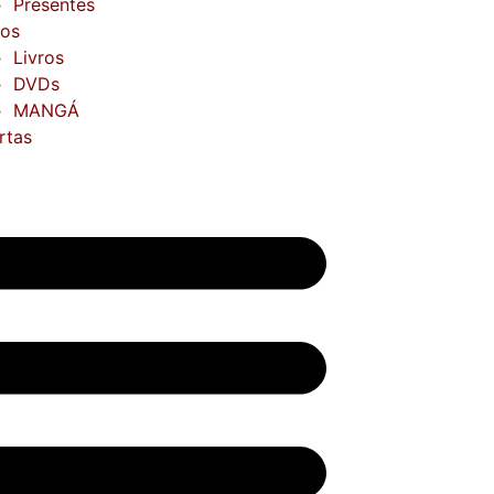
Presentes
ros
Livros
DVDs
MANGÁ
rtas