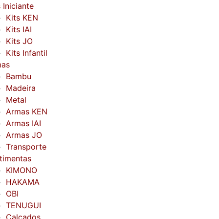
 Iniciante
Kits KEN
Kits IAI
Kits JO
Kits Infantil
mas
Bambu
Madeira
Metal
Armas KEN
Armas IAI
Armas JO
Transporte
timentas
KIMONO
HAKAMA
OBI
TENUGUI
Calçados