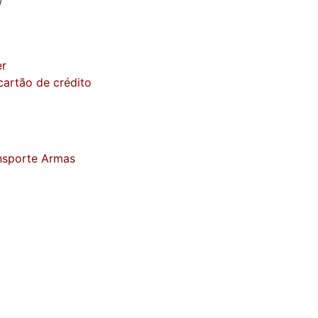
/
er
artão de crédito
nsporte Armas