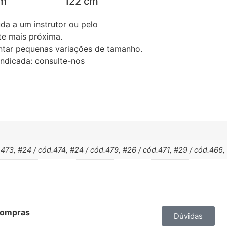
cm
122 cm
da a um instrutor ou pelo
te mais próxima.
tar pequenas variações de tamanho.
ndicada: consulte-nos
.473, #24 / cód.474, #24 / cód.479, #26 / cód.471, #29 / cód.466,
Compras
Contato
Dúvidas