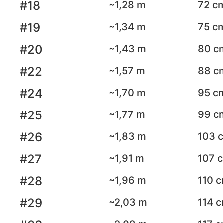
#18
~1,28 m
72 c
#19
~1,34 m
75 c
#20
~1,43 m
80 c
#22
~1,57 m
88 c
#24
~1,70 m
95 c
#25
~1,77 m
99 c
#26
~1,83 m
103 
#27
~1,91 m
107 
#28
~1,96 m
110 
#29
~2,03 m
114 