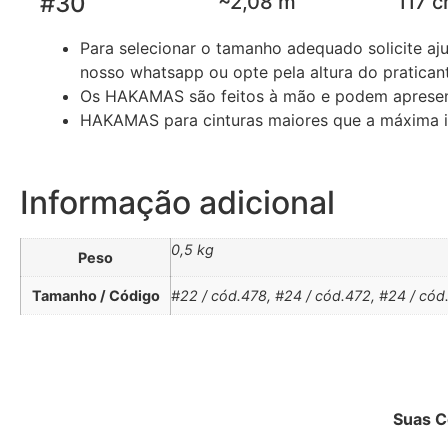
#30
~2,08 m
117 
Para selecionar o tamanho adequado solicite aju
nosso whatsapp ou opte pela altura do pratican
Os HAKAMAS são feitos à mão e podem apresen
HAKAMAS para cinturas maiores que a máxima i
Informação adicional
0,5 kg
Peso
Tamanho / Código
#22 / cód.478, #24 / cód.472, #24 / cód
Suas 