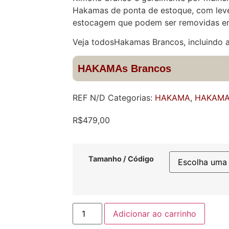
Hakamas de ponta de estoque, com lev
estocagem que podem ser removidas em
Veja todosHakamas Brancos, incluindo a
HAKAMAs Brancos
REF
N/D
Categorias:
HAKAMA
,
HAKAMA
R$
479,00
Tamanho / Código
Adicionar ao carrinho