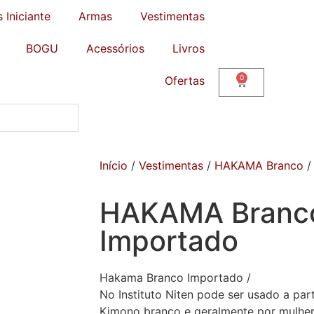
s Iniciante
Armas
Vestimentas
BOGU
Acessórios
Livros
0
Ofertas
Início
/
Vestimentas
/
HAKAMA Branco
/
HAKAMA Branc
Importado
Hakama Branco Importado /
No Instituto Niten pode ser usado a par
Kimono branco e geralmente por mulher