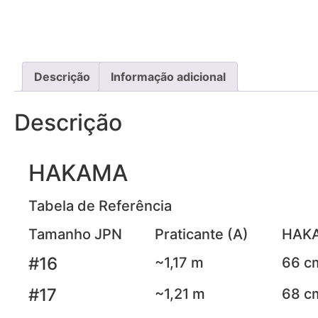
Descrição
Informação adicional
Descrição
HAKAMA
Tabela de Referência
Tamanho JPN
Praticante (A)
HAKA
#16
~1,17 m
66 c
#17
~1,21 m
68 c