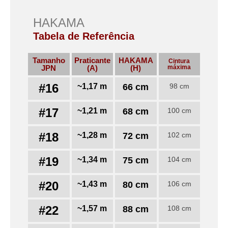
HAKAMA
Tabela de Referência
Tamanho
Praticante
HAKAMA
Cintura
JPN
(A)
(H)
máxima
#16
~1,17 m
66 cm
98 cm
#17
~1,21 m
68 cm
100 cm
#18
~1,28 m
72 cm
102 cm
#19
~1,34 m
75 cm
104 cm
#20
~1,43 m
80 cm
106 cm
#22
~1,57 m
88 cm
108 cm