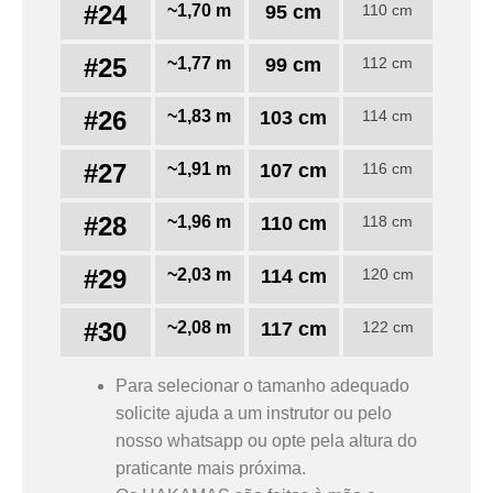
#24
~1,70 m
95 cm
110 cm
#25
~1,77 m
99 cm
112 cm
#26
~1,83 m
103 cm
114 cm
#27
~1,91 m
107 cm
116 cm
#28
~1,96 m
110 cm
118 cm
#29
~2,03 m
114 cm
120 cm
#30
~2,08 m
117 cm
122 cm
Para selecionar o tamanho adequado
solicite ajuda a um instrutor ou pelo
nosso whatsapp ou opte pela altura do
praticante mais próxima.