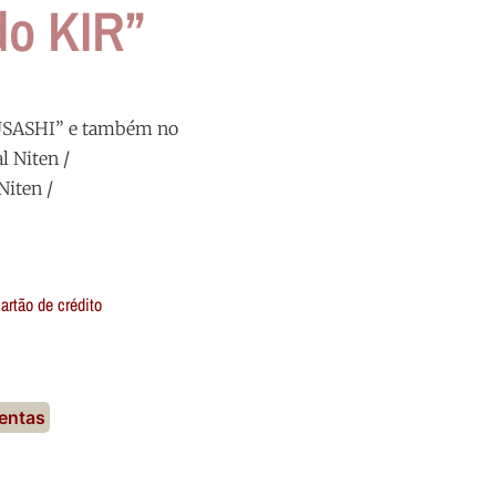
do KIR”
USASHI” e também no
l Niten /
Niten /
artão de crédito
entas