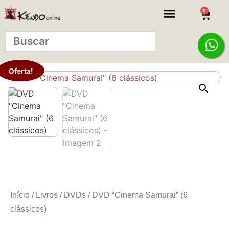
0
KITS INICIANTE
Oferta!
Início
/
Livros
/
DVDs
/ DVD “Cinema Samurai” (6
clássicos)