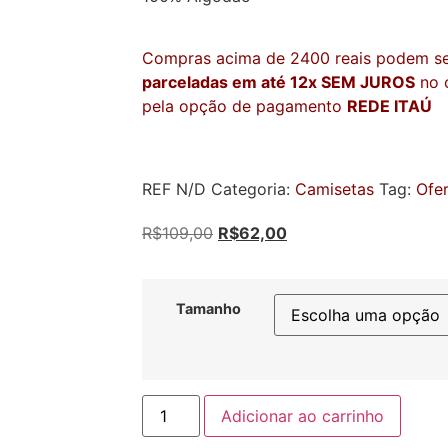
Compras acima de 2400 reais podem s
parceladas em até 12x SEM JUROS
no c
pela opção de pagamento
REDE ITAÚ
REF
N/D
Categoria:
Camisetas
Tag:
Ofe
R$
109,00
R$
62,00
Tamanho
Adicionar ao carrinho