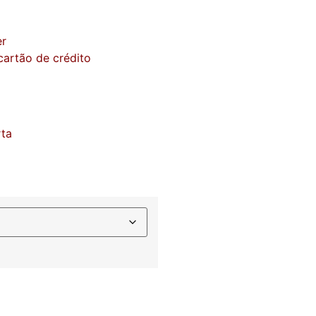
er
artão de crédito
rta