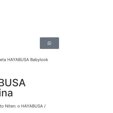
seta HAYABUSA Babylook
ABUSA
ina
uto Niten: o HAYABUSA /