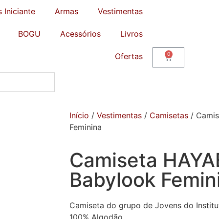
s Iniciante
Armas
Vestimentas
BOGU
Acessórios
Livros
0
Ofertas
Início
/
Vestimentas
/
Camisetas
/ Cami
Feminina
Camiseta HAY
Babylook Femin
Camiseta do grupo de Jovens do Instit
100% Algodão