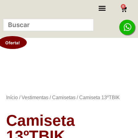
0
KITS INICIANTE
Oferta!
Início
/
Vestimentas
/
Camisetas
/ Camiseta 13ºTBIK
Camiseta
13ºTBIK