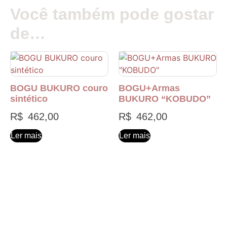
Você também pode gostar
de…
BOGU BUKURO couro
BOGU+Armas
sintético
BUKURO “KOBUDO”
R$
462,00
R$
462,00
Ler mais
Ler mais