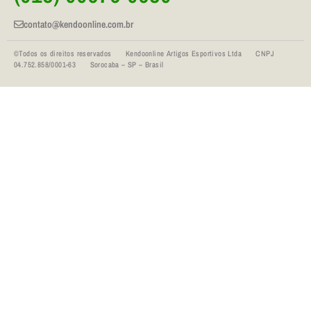
contato@kendoonline.com.br
©Todos os direitos reservados Kendoonline Artigos Esportivos Ltda CNPJ
04.752.858/0001-63 Sorocaba – SP – Brasil