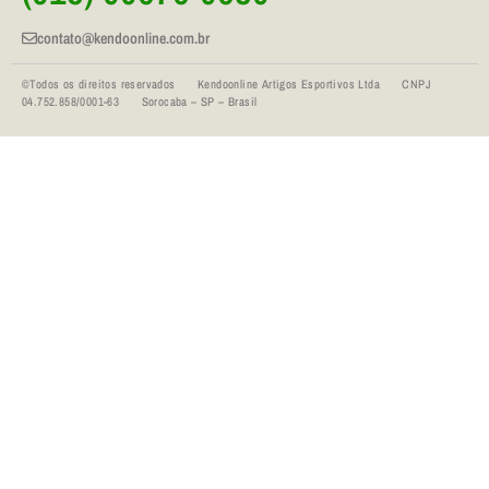
contato@kendoonline.com.br
©Todos os direitos reservados Kendoonline Artigos Esportivos Ltda CNPJ
04.752.858/0001-63 Sorocaba – SP – Brasil