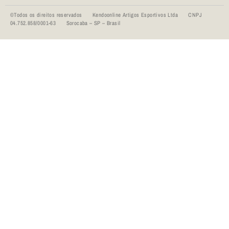
©Todos os direitos reservados Kendoonline Artigos Esportivos Ltda CNPJ
04.752.858/0001-63 Sorocaba – SP – Brasil