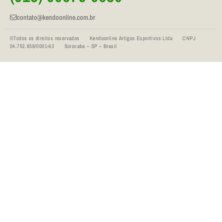
contato@kendoonline.com.br
©Todos os direitos reservados Kendoonline Artigos Esportivos Ltda CNPJ
04.752.858/0001-63 Sorocaba – SP – Brasil