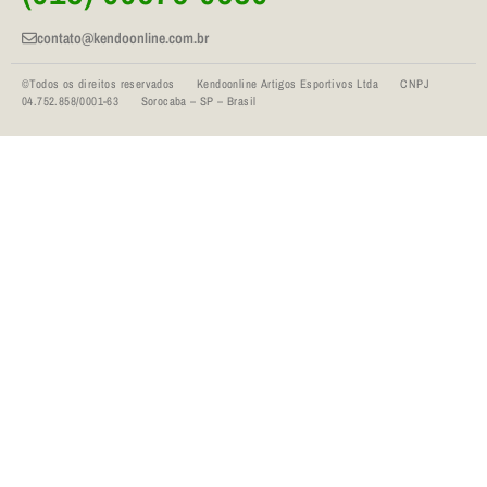
contato@kendoonline.com.br
©Todos os direitos reservados Kendoonline Artigos Esportivos Ltda CNPJ
04.752.858/0001-63 Sorocaba – SP – Brasil