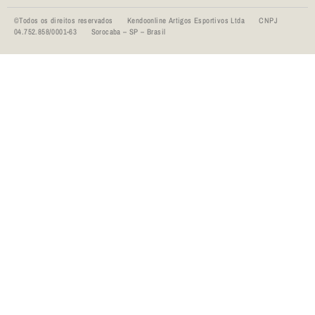
©Todos os direitos reservados Kendoonline Artigos Esportivos Ltda CNPJ
04.752.858/0001-63 Sorocaba – SP – Brasil