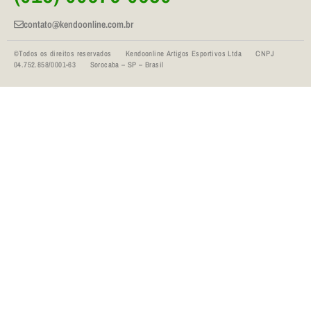
contato@kendoonline.com.br
©Todos os direitos reservados Kendoonline Artigos Esportivos Ltda CNPJ
04.752.858/0001-63 Sorocaba – SP – Brasil