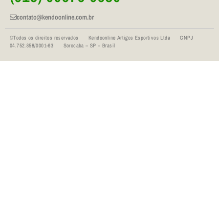
contato@kendoonline.com.br
©Todos os direitos reservados Kendoonline Artigos Esportivos Ltda CNPJ
04.752.858/0001-63 Sorocaba – SP – Brasil