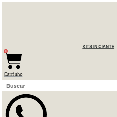
Ir
para
o
conteúdo
KITS INICIANTE
0
Carrinho