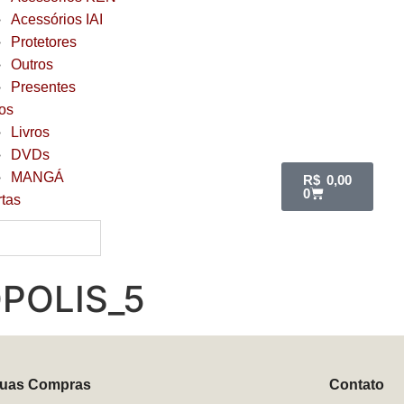
Acessórios IAI
Protetores
Outros
Presentes
ros
Livros
DVDs
MANGÁ
R$
0,00
0
rtas
POLIS_5
uas Compras
Contato