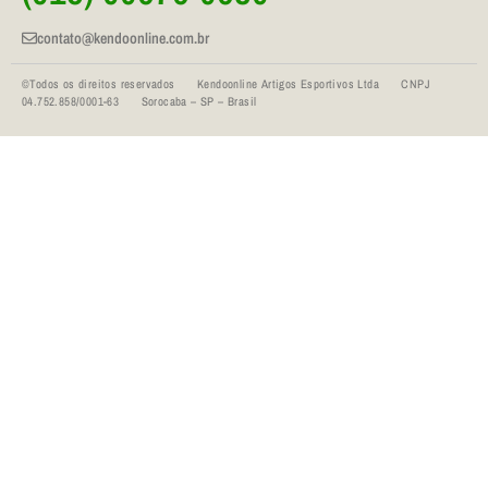
contato@kendoonline.com.br
©Todos os direitos reservados Kendoonline Artigos Esportivos Ltda CNPJ
04.752.858/0001-63 Sorocaba – SP – Brasil