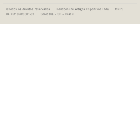
©Todos os direitos reservados Kendoonline Artigos Esportivos Ltda CNPJ
04.752.858/0001-63 Sorocaba – SP – Brasil