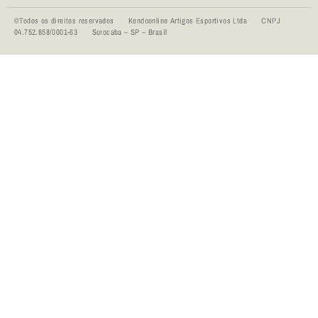
©Todos os direitos reservados Kendoonline Artigos Esportivos Ltda CNPJ
04.752.858/0001-63 Sorocaba – SP – Brasil