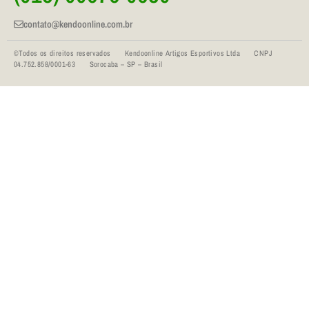
contato@kendoonline.com.br
©Todos os direitos reservados Kendoonline Artigos Esportivos Ltda CNPJ
04.752.858/0001-63 Sorocaba – SP – Brasil