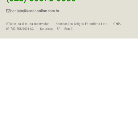
contato@kendoonline.com.br
©Todos os direitos reservados Kendoonline Artigos Esportivos Ltda CNPJ
04.752.858/0001-63 Sorocaba – SP – Brasil