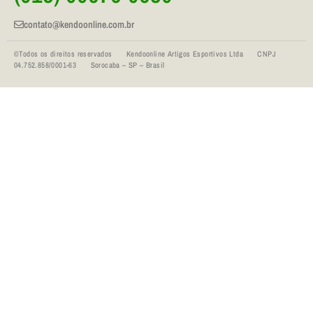
contato@kendoonline.com.br
©Todos os direitos reservados Kendoonline Artigos Esportivos Ltda CNPJ
04.752.858/0001-63 Sorocaba – SP – Brasil