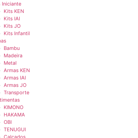
 Iniciante
Kits KEN
Kits IAI
Kits JO
Kits Infantil
mas
Bambu
Madeira
Metal
Armas KEN
Armas IAI
Armas JO
Transporte
timentas
KIMONO
HAKAMA
OBI
TENUGUI
Calçados