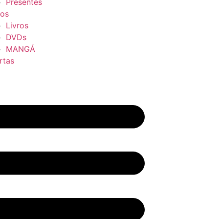
Presentes
ros
Livros
DVDs
MANGÁ
rtas