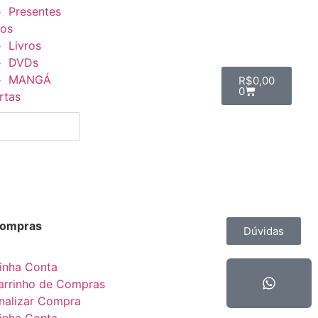
Presentes
ros
Livros
DVDs
MANGÁ
R$
0,00
0
rtas
Compras
Contato
Dúvidas
inha Conta
arrinho de Compras
inalizar Compra