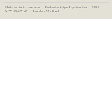
©Todos os direitos reservados Kendoonline Artigos Esportivos Ltda CNPJ
04.752.858/0001-63 Sorocaba – SP – Brasil