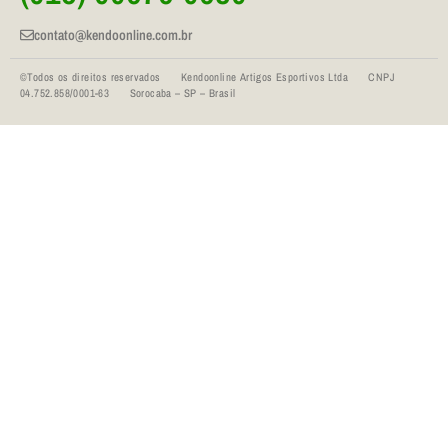
contato@kendoonline.com.br
©Todos os direitos reservados Kendoonline Artigos Esportivos Ltda CNPJ
04.752.858/0001-63 Sorocaba – SP – Brasil