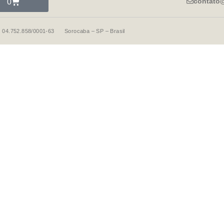
contato
0
 04.752.858/0001-63 Sorocaba – SP – Brasil